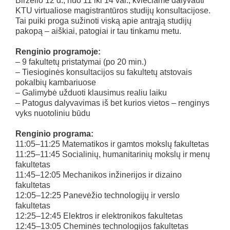
Birželio 12 d., nuo 11 iki 14 val., kviečiame dalyvauti
KTU virtualiose magistrantūros studijų konsultacijose.
Tai puiki proga sužinoti viską apie antrąją studijų
pakopą – aiškiai, patogiai ir tau tinkamu metu.
Renginio programoje:
– 9 fakultetų pristatymai (po 20 min.)
– Tiesioginės konsultacijos su fakultetų atstovais
pokalbių kambariuose
– Galimybė užduoti klausimus realiu laiku
– Patogus dalyvavimas iš bet kurios vietos – renginys
vyks nuotoliniu būdu
Renginio programa:
11:05–11:25 Matematikos ir gamtos mokslų fakultetas
11:25–11:45 Socialinių, humanitarinių mokslų ir menų
fakultetas
11:45–12:05 Mechanikos inžinerijos ir dizaino
fakultetas
12:05–12:25 Panevėžio technologijų ir verslo
fakultetas
12:25–12:45 Elektros ir elektronikos fakultetas
12:45–13:05 Cheminės technologijos fakultetas