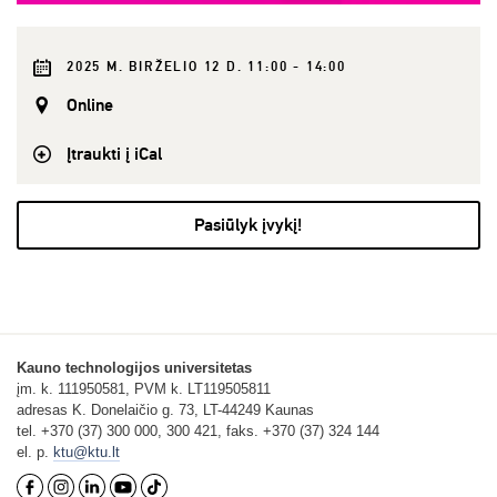
2025 M. BIRŽELIO 12 D. 11:00 - 14:00
Online
Įtraukti į iCal
Pasiūlyk įvykį!
Kauno technologijos universitetas
įm. k. 111950581, PVM k. LT119505811
adresas K. Donelaičio g. 73, LT-44249 Kaunas
tel. +370 (37) 300 000, 300 421, faks. +370 (37) 324 144
el. p.
ktu@ktu.lt