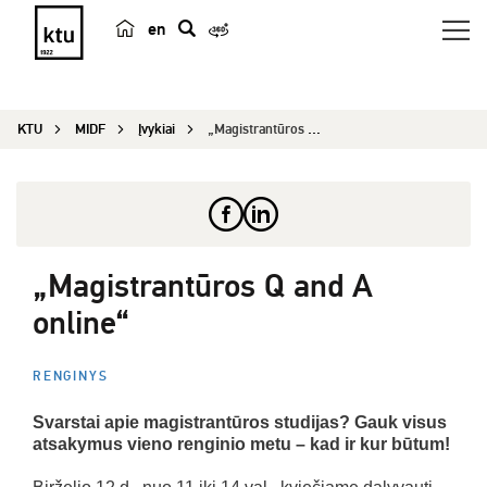
en
p
a
i
KTU
MIDF
Įvykiai
„Magistrantūros Q and A online“
e
š
k
a
„Magistrantūros Q and A
online“
RENGINYS
Svarstai apie magistrantūros studijas? Gauk visus
atsakymus vieno renginio metu – kad ir kur būtum!