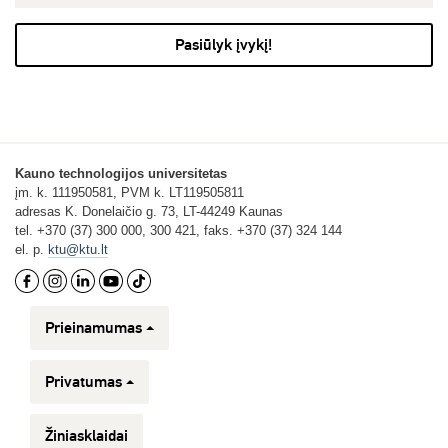
Pasiūlyk įvykį!
Kauno technologijos universitetas
įm. k. 111950581, PVM k. LT119505811
adresas K. Donelaičio g. 73, LT-44249 Kaunas
tel. +370 (37) 300 000, 300 421, faks. +370 (37) 324 144
el. p.
ktu@ktu.lt
Prieinamumas
Privatumas
Žiniasklaidai