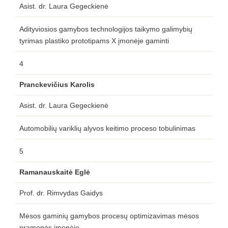
Asist. dr. Laura Gegeckienė
Adityviosios gamybos technologijos taikymo galimybių
tyrimas plastiko prototipams X įmonėje gaminti
4
Pranckevičius Karolis
Asist. dr. Laura Gegeckienė
Automobilių variklių alyvos keitimo proceso tobulinimas
5
Ramanauskaitė Eglė
Prof. dr. Rimvydas Gaidys
Mėsos gaminių gamybos procesų optimizavimas mėsos
pramonės įmonėje