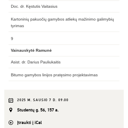
Doc. dr. Kęstutis Vaitasius
Kartoninių pakuočių gamybos atliekų mažinimo galimybių
tyrimas
9
Vainauskytė Ramunė
Asist. dr. Darius Pauliukaitis
Bitumo gamybos linijos pratęsimo projektavimas
2025 M. SAUSIO 7 D. 09:00
Studentų g. 56, 157 a.
Įtraukti į iCal