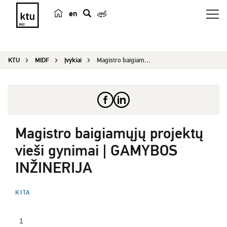
en
p
a
i
KTU
MIDF
Įvykiai
Magistro baigiamųjų projektų vieši gynimai | GAM...
e
š
k
a
Magistro baigiamųjų projektų
vieši gynimai | GAMYBOS
INŽINERIJA
KITA
1