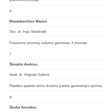
6
Randakevičius Marius
Doc. dr. Inga Skiedraitė
Frezavimo procesų našumo gerinimas X įmonėje
7
Širvaitis Andrius
Asist. dr. Virginija Gylienė
Plastikui apdirbti skirto drožimo įrankio geometrijos tyrimas
8
Šiurka Arnoldas