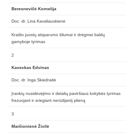
Beresnevičė Kornelija
Doc. dr. Lina Kavaliauskienė
Krašto juostų atsparumo šilumai ir drėgmei baldų
gamyboje tyrimas
2
Kaveckas Edvinas
Doc. dr. Inga Skiedraitė
Įrankių nusidėvėjimo ir detalių paviršiaus kokybės tyrimas
frezuojant ir sriegiant nerūdijantį plieną
3
Marčionienė Živilė