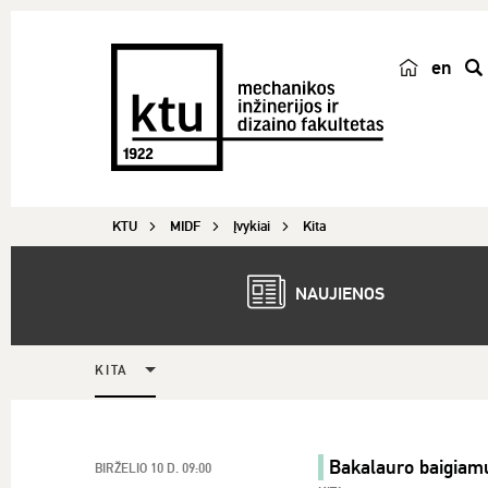
en
p
a
i
e
š
KTU
MIDF
Įvykiai
Kita
k
a
NAUJIENOS
KITA
Bakalauro baigia
BIRŽELIO 10 D. 09:00