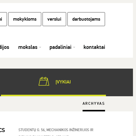
i
mokykloms
verslui
darbuotojams
dijos
mokslas
padaliniai
kontaktai
ĮVYKIAI
ARCHYVAS
CS
STUDENTŲ G. 56, MECHANIKOS INŽINERIJOS IR