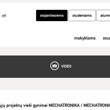
stojantiesiems
studentams
alumn
mokykloms
stu
VIDEO
mųjų projektų vieši gynimai MECHATRONIKA / MECHATRONI