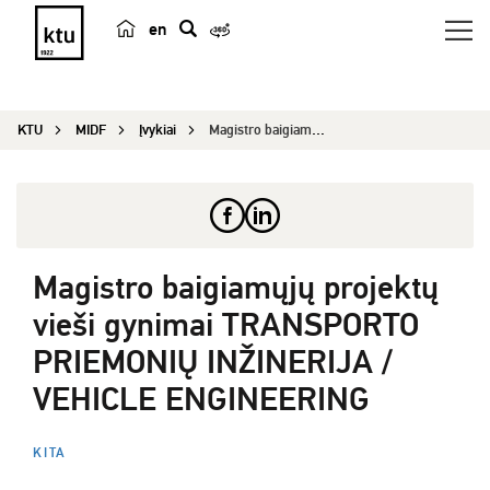
en
p
a
i
KTU
MIDF
Įvykiai
Magistro baigiamųjų projektų vieši gynimai TRANS...
e
š
k
a
Magistro baigiamųjų projektų
vieši gynimai TRANSPORTO
PRIEMONIŲ INŽINERIJA /
VEHICLE ENGINEERING
KITA