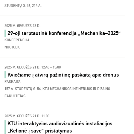
STUDENTŲ G. 56, 214 A.
2025 M. GEGUŽĖS 23 D.
29-oji tarptautinė konferencija „Mechanika–2025“
KONFERENCIJA
NUOTOLIU
2025 M. GEGUŽĖS 21 D. 12:40 - 15:00
Kviečiame į atvirą pažintinę paskaitą apie dronus
PASKAITA
157 A. STUDENTŲ G. 56, KTU MECHANIKOS INŽINERIJOS IR DIZAINO
FAKULTETAS
2025 M. GEGUŽĖS 21 D. 11:00
KTU interaktyvios audiovizualinės instaliacijos
„Kelionė į save“ pristatymas