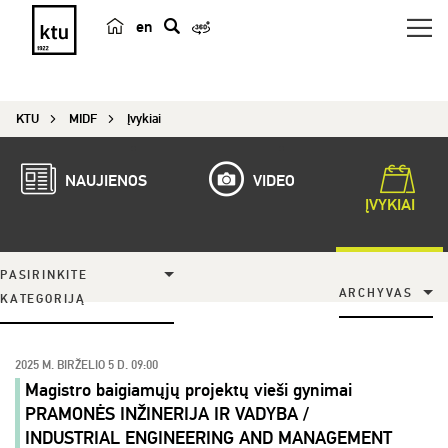
en
p
a
i
KTU
MIDF
Įvykiai
e
š
k
NAUJIENOS
VIDEO
a
ĮVYKIAI
PASIRINKITE
ARCHYVAS
KATEGORIJĄ
2025 M. BIRŽELIO 5 D. 09:00
Magistro baigiamųjų projektų vieši gynimai
PRAMONĖS INŽINERIJA IR VADYBA /
INDUSTRIAL ENGINEERING AND MANAGEMENT