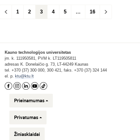
<
1
2
3
4
5
…
16
>
Kauno technologijos universitetas
įm. k. 111950581, PVM k. LT119505811
adresas K. Donelaičio g. 73, LT-44249 Kaunas
tel. +370 (37) 300 000, 300 421, faks. +370 (37) 324 144
el. p.
ktu@ktu.lt
Prieinamumas
Privatumas
Žiniasklaidai