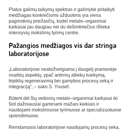
Platus galimų taikymų spektras ir galimybė pritaikyti
medžiagas konkrečioms užduotims yra viena
pagrindinių priežasčių, kodėl metalo–organiniai
karkasai jau daugiau nei du dešimtmečius išlieka
intensyvių mokslinių tyrimų centre.
Pažangios medžiagos vis dar stringa
laboratorijose
„Laboratorijose neatsižvelgiama į daugelį pramonėje
svarbių aspektų, ypač antrinių atliekų tvarkymą,
tirpiklių regeneravimą bei gamybos procesų seką ir
integraciją“, – sako S. Yousef.
Būtent dėl šių veiksnių metalo–organiniai karkasai iki
šiol dažniausiai gaminami mažais kiekiais ir
naudojami moksliniuose tyrimuose ar specializuotuose
sprendimuose.
Remdamasis laboratorijose naudojamų procesų seka,