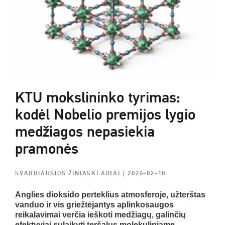
KTU mokslininko tyrimas:
kodėl Nobelio premijos lygio
medžiagos nepasiekia
pramonės
SVARBIAUSIOS ŽINIASKLAIDAI
| 2026-02-18
Anglies dioksido perteklius atmosferoje, užterštas
vanduo ir vis griežtėjantys aplinkosaugos
reikalavimai verčia ieškoti medžiagų, galinčių
efektyviai sulaikyti teršalus molekuliniame