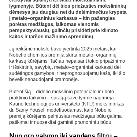
lygmenyje. Būtent dėl šios priežasties mokslininkų
dėmesys jau daugiau nei du dešimtmečius krypsta
į metalo–organinius karkasus – itin pažangias
porėtas medžiagas, laikomas vienomis
perspektyviausių, galinčių prisidėti prie klimato
kaitos ir taršos mažinimo sprendimų.
Jų reikšmė moksle buvo įvertinta 2025 metais, kai
Nobelio chemijos premija skirta metalo–organinių
karkasų kūrėjams. Tačiau nepaisant tokio pripažinimo
ir išskirtinių savybių, metalo–organiniai karkasai dėl
sudėtingos gamybos ir neprognozuojamų kaštų iki šiol
beveik nenaudojami pramonėje.
Būtent šią – didelio mokslinio potencialo ir riboto
praktinio taikymo – spragą savo tyrime nagrinėja
Kauno technologijos universiteto (KTU) mokslininkas
dr. Samy Yousef, modeliuodamas, kaip Nobelio
premiją kūrėjams pelniusias medžiagas būtų galima
patikimai ir nuosekliai gaminti pramoniniu būdu.
Nuo oro valymo iki vandens filtrų –