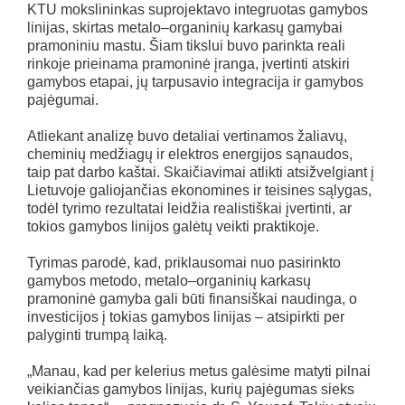
KTU mokslininkas suprojektavo integruotas gamybos
linijas, skirtas metalo–organinių karkasų gamybai
pramoniniu mastu. Šiam tikslui buvo parinkta reali
rinkoje prieinama pramoninė įranga, įvertinti atskiri
gamybos etapai, jų tarpusavio integracija ir gamybos
pajėgumai.
Atliekant analizę buvo detaliai vertinamos žaliavų,
cheminių medžiagų ir elektros energijos sąnaudos,
taip pat darbo kaštai. Skaičiavimai atlikti atsižvelgiant į
Lietuvoje galiojančias ekonomines ir teisines sąlygas,
todėl tyrimo rezultatai leidžia realistiškai įvertinti, ar
tokios gamybos linijos galėtų veikti praktikoje.
Tyrimas parodė, kad, priklausomai nuo pasirinkto
gamybos metodo, metalo–organinių karkasų
pramoninė gamyba gali būti finansiškai naudinga, o
investicijos į tokias gamybos linijas – atsipirkti per
palyginti trumpą laiką.
„Manau, kad per kelerius metus galėsime matyti pilnai
veikiančias gamybos linijas, kurių pajėgumas sieks