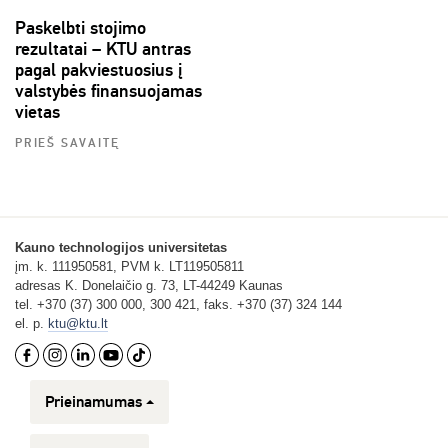
Paskelbti stojimo
rezultatai – KTU antras
pagal pakviestuosius į
valstybės finansuojamas
vietas
PRIEŠ SAVAITĘ
Kauno technologijos universitetas
įm. k. 111950581, PVM k. LT119505811
adresas K. Donelaičio g. 73, LT-44249 Kaunas
tel. +370 (37) 300 000, 300 421, faks. +370 (37) 324 144
el. p.
ktu@ktu.lt
Prieinamumas