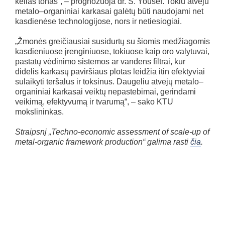
kelias tonas“, – prognozuoja dr. S. Yousef. Tokiu atveju
metalo–organiniai karkasai galėtų būti naudojami net
kasdienėse technologijose, nors ir netiesiogiai.
„Žmonės greičiausiai susidurtų su šiomis medžiagomis
kasdieniuose įrenginiuose, tokiuose kaip oro valytuvai,
pastatų vėdinimo sistemos ar vandens filtrai, kur
didelis karkasų paviršiaus plotas leidžia itin efektyviai
sulaikyti teršalus ir toksinus. Daugeliu atvejų metalo–
organiniai karkasai veiktų nepastebimai, gerindami
veikimą, efektyvumą ir tvarumą“, – sako KTU
mokslininkas.
Straipsnį „Techno-economic assessment of scale-up of
metal-organic framework production“ galima rasti
čia
.