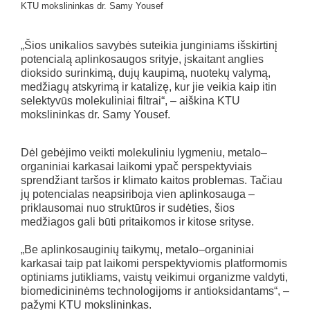
KTU mokslininkas dr. Samy Yousef
„Šios unikalios savybės suteikia junginiams išskirtinį
potencialą aplinkosaugos srityje, įskaitant anglies
dioksido surinkimą, dujų kaupimą, nuotekų valymą,
medžiagų atskyrimą ir katalizę, kur jie veikia kaip itin
selektyvūs molekuliniai filtrai“, – aiškina KTU
mokslininkas dr. Samy Yousef.
Dėl gebėjimo veikti molekuliniu lygmeniu, metalo–
organiniai karkasai laikomi ypač perspektyviais
sprendžiant taršos ir klimato kaitos problemas. Tačiau
jų potencialas neapsiriboja vien aplinkosauga –
priklausomai nuo struktūros ir sudėties, šios
medžiagos gali būti pritaikomos ir kitose srityse.
„Be aplinkosauginių taikymų, metalo–organiniai
karkasai taip pat laikomi perspektyviomis platformomis
optiniams jutikliams, vaistų veikimui organizme valdyti,
biomedicininėms technologijoms ir antioksidantams“, –
pažymi KTU mokslininkas.