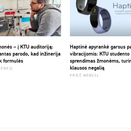
onės – į KTU auditoriją:
Haptinė apyrankė garsus p
antas parodo, kad inžinerija
vibracijomis: KTU studento
ik formulės
sprendimas žmonėms, turi
klausos negalią
MĖNESĮ
PRIEŠ MĖNESĮ