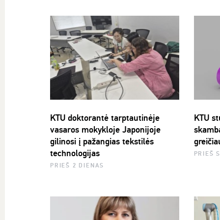
KTU doktorantė tarptautinėje
KTU stu
vasaros mokykloje Japonijoje
skamba
gilinosi į pažangias tekstilės
greičia
technologijas
PRIEŠ 
PRIEŠ 2 DIENAS