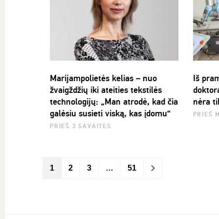
Marijampolietės kelias – nuo
Iš pram
žvaigždžių iki ateities tekstilės
doktor
technologijų: „Man atrodė, kad čia
nėra t
galėsiu susieti viską, kas įdomu“
PRIEŠ 
PRIEŠ 3 SAVAITES
1
2
3
…
51
>