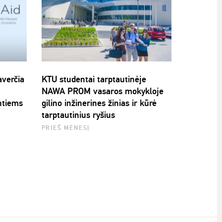
averčia
KTU studentai tarptautinėje
NAWA PROM vasaros mokykloje
ntiems
gilino inžinerines žinias ir kūrė
tarptautinius ryšius
PRIEŠ MĖNESĮ