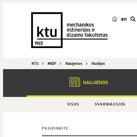
en
p
a
i
e
š
KTU
MIDF
Naujienos
Studijos
k
a
NAUJIENOS
VISOS
SVARBIAUSIOS
PASIRINKITE...