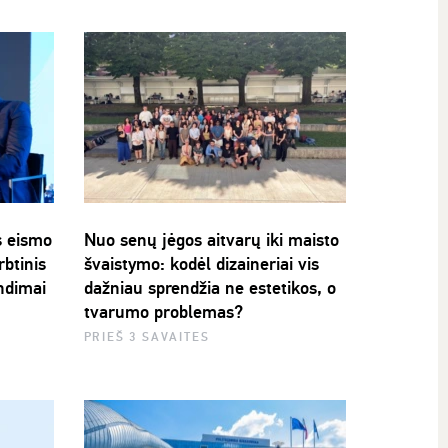
s eismo
Nuo senų jėgos aitvarų iki maisto
rbtinis
švaistymo: kodėl dizaineriai vis
ndimai
dažniau sprendžia ne estetikos, o
tvarumo problemas?
PRIEŠ 3 SAVAITES