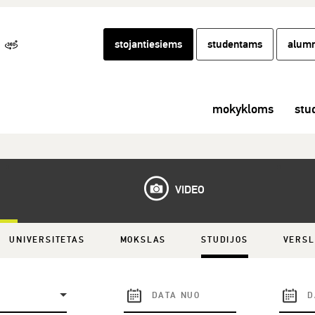
stojantiesiems
studentams
alumn
mokykloms
stu
VIDEO
UNIVERSITETAS
MOKSLAS
STUDIJOS
VERS