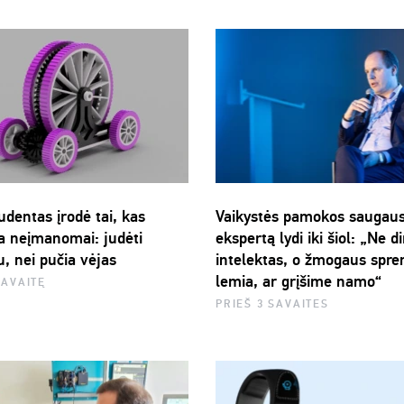
dentas įrodė tai, kas
Vaikystės pamokos saugau
 neįmanomai: judėti
ekspertą lydi iki šiol: „Ne di
u, nei pučia vėjas
intelektas, o žmogaus spre
lemia, ar grįšime namo“
SAVAITĘ
PRIEŠ 3 SAVAITES