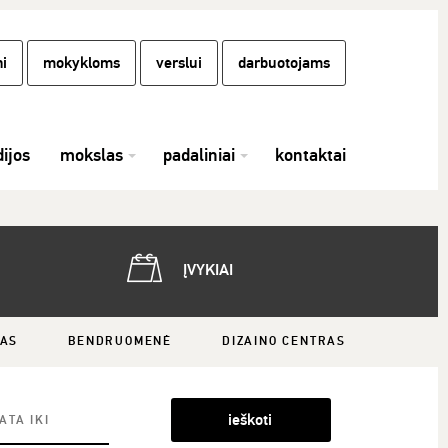
i
mokykloms
verslui
darbuotojams
dijos
mokslas
padaliniai
kontaktai
ĮVYKIAI
LAS
BENDRUOMENĖ
DIZAINO CENTRAS
ieškoti