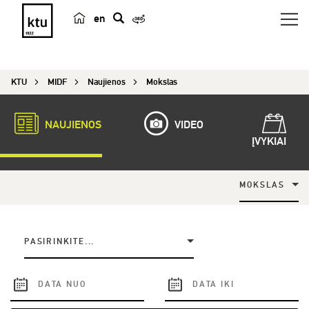
en
p
a
i
KTU
MIDF
Naujienos
Mokslas
e
š
k
NAUJIENOS
VIDEO
a
ĮVYKIAI
MOKSLAS
PASIRINKITE...