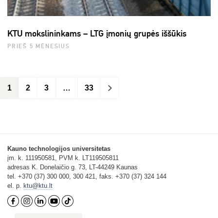
KTU mokslininkams – LTG įmonių grupės iššūkis
PRIEŠ 5 MĖNESIUS
1
2
3
…
33
>
Kauno technologijos universitetas
įm. k. 111950581, PVM k. LT119505811
adresas K. Donelaičio g. 73, LT-44249 Kaunas
tel. +370 (37) 300 000, 300 421, faks. +370 (37) 324 144
el. p.
ktu@ktu.lt