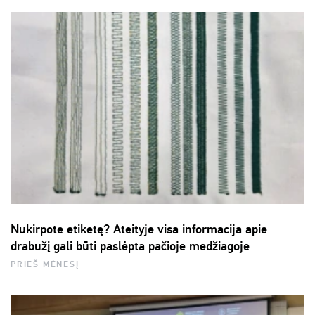
Nukirpote etiketę? Ateityje visa informacija apie
drabužį gali būti paslėpta pačioje medžiagoje
PRIEŠ MĖNESĮ